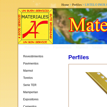
Home
>
Perfiles
> LISTELO INOX
Revestimientos
Pavimentos
Marmol
Torelos
Perfiles
Revestimientos
Pavimentos
Marmol
Torelos
Serie TER
Mamperlan
Expositores
Cementos