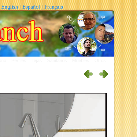
English
|
Español
|
Français
rio
Perfiles
Tejas
Sanitarios
Muebles
Otros