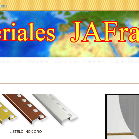
 ORO
Serie TER
Mamperlan
Expositores
Cementos
Bloques de vid
LISTELO INOX ORO