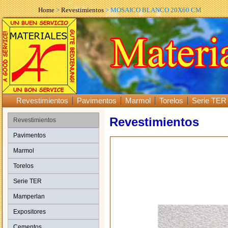
Home
>
Revestimientos
> MOSAICO BLANCO 20X60 CM
Revestimientos
Pavimentos
Marmol
Torelos
Serie TER
Revestimientos
Revestimientos
Pavimentos
Marmol
Torelos
Serie TER
Mamperlan
Expositores
Cementos