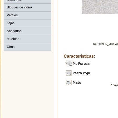
Bloques de vidrio
Perfiles
Tejas
Sanitarios
Muebles
Ref: 07905_MOSA
Otros
Características:
* caj