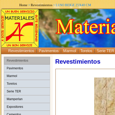
Home
>
Revestimientos
> LUSO BEIGE 25X40 CM
Revestimientos
Pavimentos
Marmol
Torelos
Serie TER
Revestimientos
Revestimientos
Pavimentos
Marmol
Torelos
Serie TER
Mamperlan
Expositores
Cementos