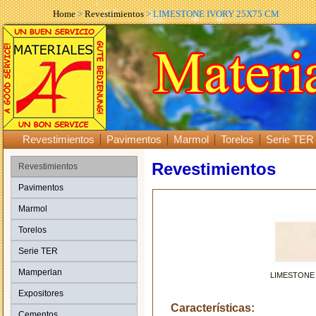
Home
>
Revestimientos
> LIMESTONE IVORY 25X75 CM
Revestimientos
Pavimentos
Marmol
Torelos
Serie TER
Revestimientos
Revestimientos
Pavimentos
Marmol
Torelos
Serie TER
Mamperlan
LIMESTONE 
Expositores
Características:
Cementos