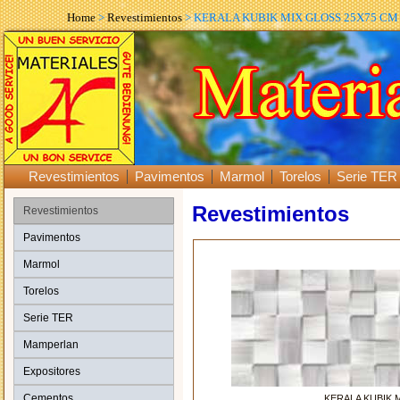
Home
>
Revestimientos
> KERALA KUBIK MIX GLOSS 25X75 CM
Revestimientos
Pavimentos
Marmol
Torelos
Serie TER
Revestimientos
Revestimientos
Pavimentos
Marmol
Torelos
Serie TER
Mamperlan
Expositores
Cementos
KERALA KUBIK 