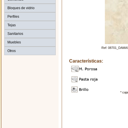
Bloques de vidrio
Perfiles
Tejas
Sanitarios
Muebles
Ref: 08701_DAM
Otros
Características:
* caj