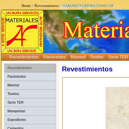
Home
>
Revestimientos
> DAMASCO CREMA 25X40 CM
Revestimientos
Pavimentos
Marmol
Torelos
Serie TER
Revestimientos
Revestimientos
Pavimentos
Marmol
Torelos
Serie TER
Mamperlan
Expositores
Cementos