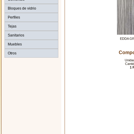
Bloques de vidrio
Perfiles
Tejas
Sanitarios
EDDA GR
Muebles
Compo
Otros
Unida
Canti
1 