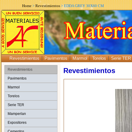
Home
>
Revestimientos
> EDDA GREY 30X60 CM
Revestimientos
Pavimentos
Marmol
Torelos
Serie TER
Revestimientos
Revestimientos
Pavimentos
Marmol
Torelos
Serie TER
Mamperlan
Expositores
Cementos