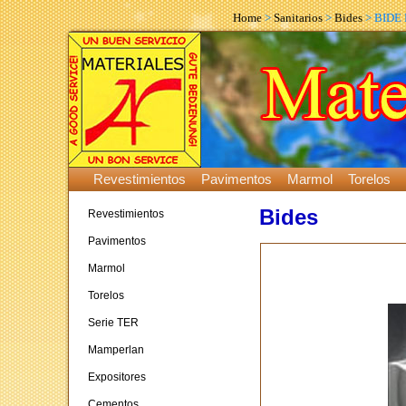
Home
>
Sanitarios
>
Bides
> BIDE
Revestimientos
Pavimentos
Marmol
Torelos
Bides
Revestimientos
Pavimentos
Marmol
Torelos
Serie TER
Mamperlan
Expositores
Cementos