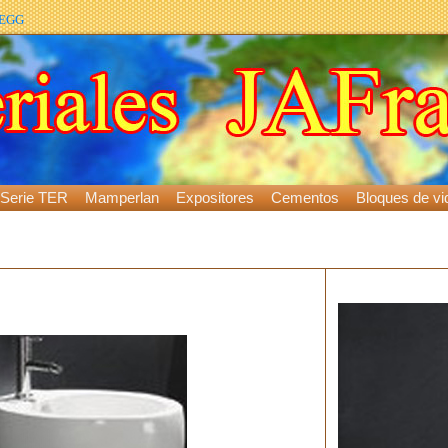
 EGG
Serie TER
Mamperlan
Expositores
Cementos
Bloques de vid