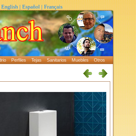
English
|
Español
|
Français
rio
Perfiles
Tejas
Sanitarios
Muebles
Otros