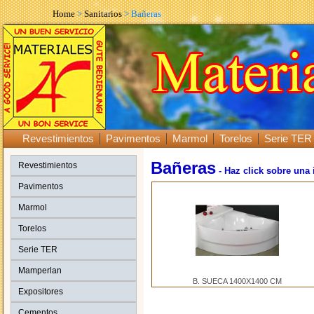
Home
>
Sanitarios
> Bañeras
Revestimientos
Pavimentos
Marmol
Torelos
Serie TER
Bañeras
Revestimientos
- Haz click sobre una
Pavimentos
Marmol
Torelos
Serie TER
Mamperlan
B. SUECA 1400X1400 CM
Expositores
Cementos