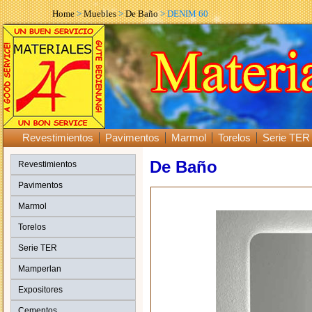
Home
>
Muebles
>
De Baño
> DENIM 60
Revestimientos
Pavimentos
Marmol
Torelos
Serie TER
De Baño
Revestimientos
Pavimentos
Marmol
Torelos
Serie TER
Mamperlan
Expositores
Cementos