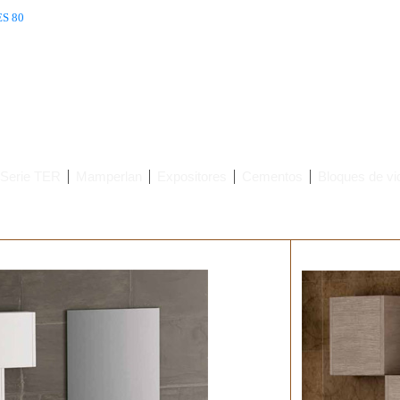
ES 80
Serie TER
Mamperlan
Expositores
Cementos
Bloques de vid