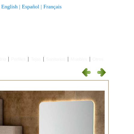
English
|
Español
|
Français
rio
Perfiles
Tejas
Sanitarios
Muebles
Otros