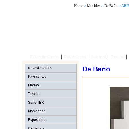
Home
>
Muebles
>
De Baño
> ARI
Revestimientos
Pavimentos
Marmol
Torelos
De Baño
Revestimientos
Pavimentos
Marmol
Torelos
Serie TER
Mamperlan
Expositores
Cementos