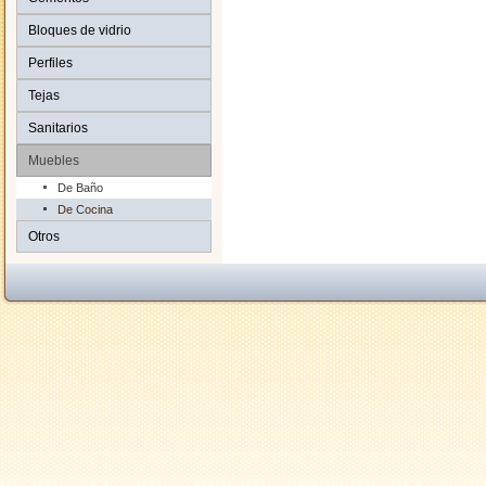
Bloques de vidrio
Perfiles
Tejas
Sanitarios
Muebles
De Baño
De Cocina
Otros