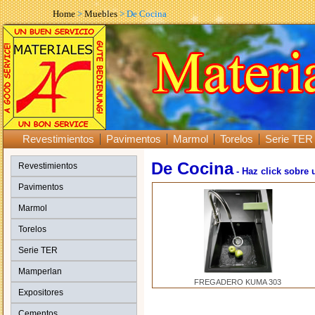
Home
>
Muebles
> De Cocina
Revestimientos
Pavimentos
Marmol
Torelos
Serie TER
De Cocina
Revestimientos
- Haz click sobre 
Pavimentos
Marmol
Torelos
Serie TER
Mamperlan
FREGADERO KUMA 303
Expositores
Cementos