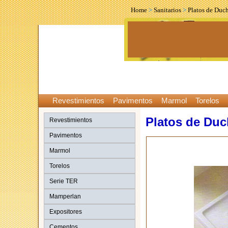
Home
>
Sanitarios
>
Platos de Duc
Revestimientos
Pavimentos
Marmol
Torelos
Platos de Du
Revestimientos
Pavimentos
Marmol
Torelos
Serie TER
Mamperlan
Expositores
Cementos