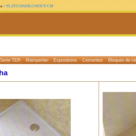
ha
> PLATO DANILO 90X70 CM
Serie TER
Mamperlan
Expositores
Cementos
Bloques de vid
cha