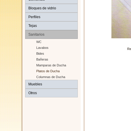
Bloques de vidrio
Perfiles
Tejas
Sanitarios
WC
Lavabos
Re
Bides
Bañeras
Mamparas de Ducha
Platos de Ducha
Columnas de Ducha
Muebles
Otros