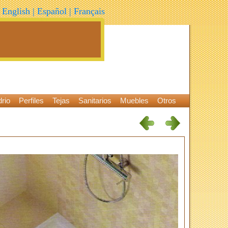
English
|
Español
|
Français
rio
Perfiles
Tejas
Sanitarios
Muebles
Otros