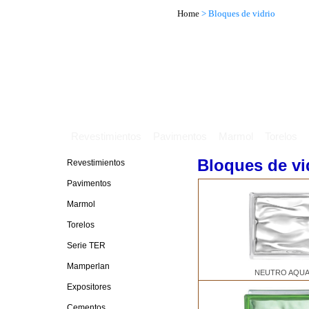
Home
> Bloques de vidrio
Revestimientos
Pavimentos
Marmol
Torelos
Bloques de vi
Revestimientos
Pavimentos
Marmol
Torelos
Serie TER
Mamperlan
NEUTRO AQU
Expositores
Cementos