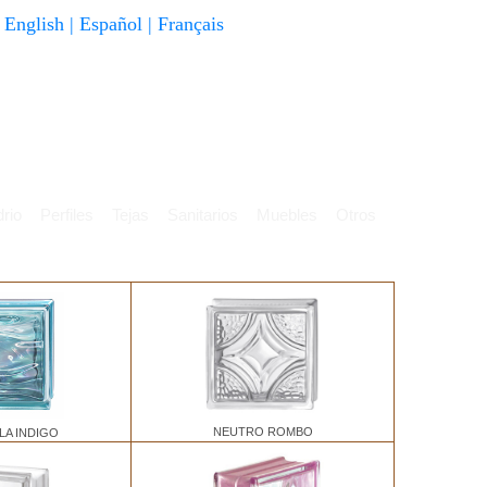
English
|
Español
|
Français
rio
Perfiles
Tejas
Sanitarios
Muebles
Otros
NEUTRO ROMBO
LA INDIGO