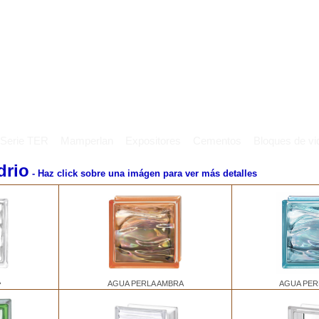
Serie TER
Mamperlan
Expositores
Cementos
Bloques de vid
drio
- Haz click sobre una imágen para ver más detalles
A
AGUA PERLA AMBRA
AGUA PER