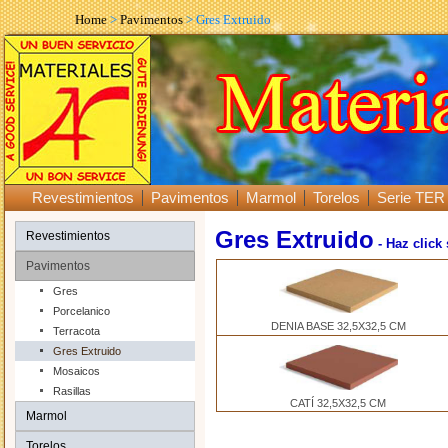
Home
>
Pavimentos
> Gres Extruido
Revestimientos
Pavimentos
Marmol
Torelos
Serie TER
Gres Extruido
Revestimientos
- Haz click
Pavimentos
Gres
Porcelanico
DENIA BASE 32,5X32,5 CM
Terracota
Gres Extruido
Mosaicos
Rasillas
CATÍ 32,5X32,5 CM
Marmol
Torelos