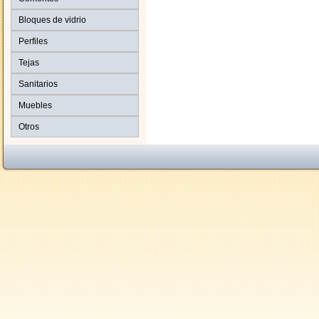
Bloques de vidrio
Perfiles
Tejas
Sanitarios
Muebles
Otros