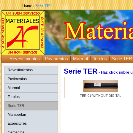
Home
> Serie TER
Revestimientos
Pavimentos
Marmol
Torelos
Serie TER
Serie TER
Revestimientos
- Haz click sobre 
Pavimentos
Marmol
TER-01-WITHOUT-DIGITAL
Torelos
Serie TER
Mamperlan
Expositores
Cementos