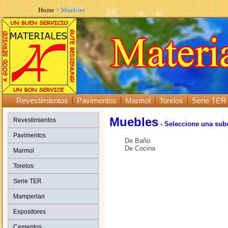
Home
> Muebles
Revestimientos
Pavimentos
Marmol
Torelos
Serie TER
Muebles
Revestimientos
- Seleccione una sub
Pavimentos
De Baño
De Cocina
Marmol
Torelos
Serie TER
Mamperlan
Expositores
Cementos