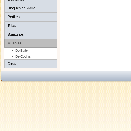
Bloques de vidrio
Perfiles
Tejas
Sanitarios
Muebles
De Baño
De Cocina
Otros