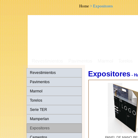
Home
> Expositores
Revestimientos
Pavimentos
Marmol
Torelos
Expositores
Revestimientos
- H
Pavimentos
Marmol
Torelos
Serie TER
Mamperlan
Expositores
Cementos
PANEL DE MANO BP 