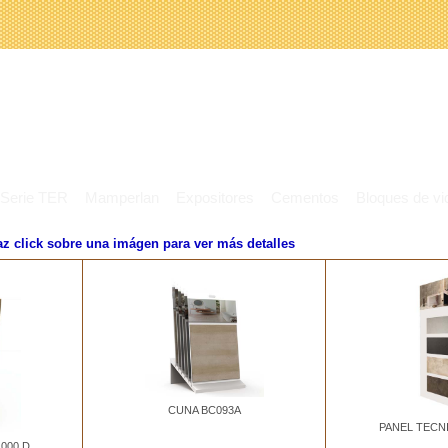
Serie TER
Mamperlan
Expositores
Cementos
Bloques de vid
az click sobre una imágen para ver más detalles
CUNA BC093A
PANEL TECNI
000 D