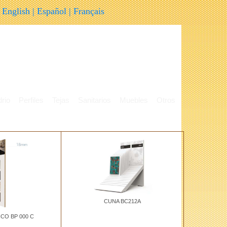
English
|
Español
|
Français
rio
Perfiles
Tejas
Sanitarios
Muebles
Otros
CUNA BC212A
CO BP 000 C