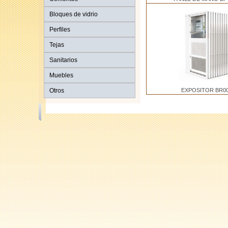
Bloques de vidrio
Perfiles
Tejas
Sanitarios
Muebles
Otros
EXPOSITOR BR0