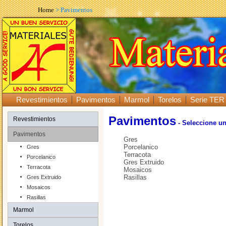
Home
> Pavimentos
Revestimientos
Pavimentos
Marmol
Torelos
Serie TER
Pavimentos
Revestimientos
- Seleccione un
Pavimentos
Gres
Porcelanico
Gres
Terracota
Porcelanico
Gres Extruido
Terracota
Mosaicos
Rasillas
Gres Extruido
Mosaicos
Rasillas
Marmol
Torelos