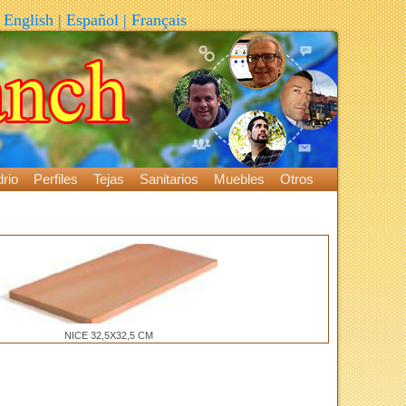
English
|
Español
|
Français
rio
Perfiles
Tejas
Sanitarios
Muebles
Otros
NICE 32,5X32,5 CM