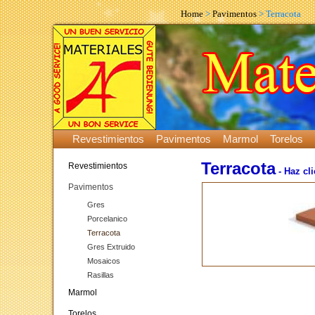
Home
>
Pavimentos
> Terracota
Revestimientos
Pavimentos
Marmol
Torelos
Terracota
Revestimientos
- Haz cl
Pavimentos
Gres
Porcelanico
Terracota
Gres Extruido
Mosaicos
Rasillas
Marmol
Torelos