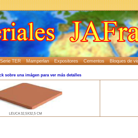
Serie TER
Mamperlan
Expositores
Cementos
Bloques de vid
ick sobre una imágen para ver más detalles
LEUCA 32,5X32,5 CM