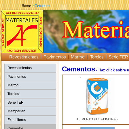
Home
> Cementos
Revestimientos
Pavimentos
Marmol
Torelos
Serie TER
Cementos
Revestimientos
- Haz click sobre 
Pavimentos
Marmol
Torelos
Serie TER
Mamperlan
CEMENTO COLA PISCINAS
Expositores
Cementos