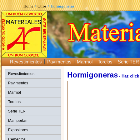
Home
>
Otros
> Hormigoneras
Revestimientos
Pavimentos
Marmol
Torelos
Serie TER
Hormigoneras
Revestimientos
- Haz click
Pavimentos
Marmol
Torelos
Serie TER
Mamperlan
Expositores
Cementos