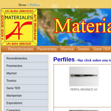
Home
> Perfiles
Revestimientos
Pavimentos
Marmol
Torelos
Serie TER
Perfiles
Revestimientos
- Haz click sobre una 
Pavimentos
Marmol
Torelos
Serie TER
PERFIL MOSAICO 10
Mamperlan
Expositores
Cementos