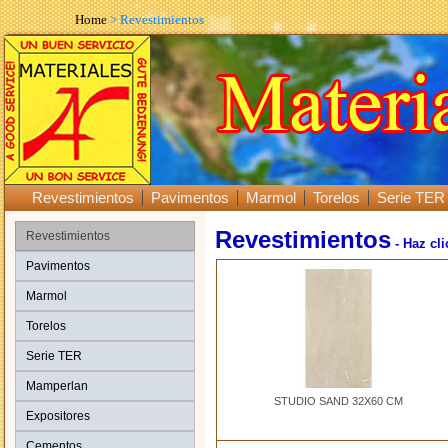
Home
> Revestimientos
Revestimientos
Pavimentos
Marmol
Torelos
Serie TER
Revestimientos
Revestimientos
- Haz cl
Pavimentos
Marmol
Torelos
Serie TER
Mamperlan
STUDIO SAND 32X60 CM
Expositores
Cementos